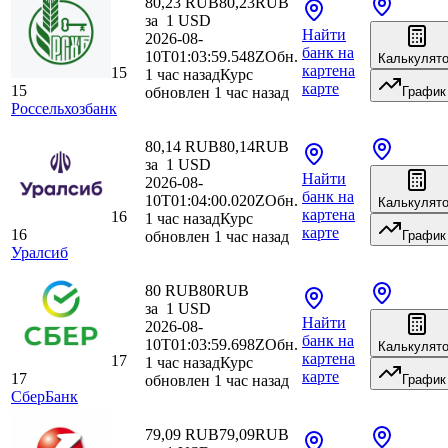
80,23 RUB
80,23
RUB
за
1
USD
Найти
2026-08-
банк
на
10T01:03:59.548Z
Обн.
Калькулят
карте
на
15
1 час назад
Курс
карте
15
обновлен 1 час назад
График
Россельхозбанк
80,14 RUB
80,14
RUB
за
1
USD
Найти
2026-08-
банк
на
10T01:04:00.020Z
Обн.
Калькулят
карте
на
16
1 час назад
Курс
карте
16
обновлен 1 час назад
График
Уралсиб
80 RUB
80
RUB
за
1
USD
Найти
2026-08-
банк
на
10T01:03:59.698Z
Обн.
Калькулят
карте
на
17
1 час назад
Курс
карте
17
обновлен 1 час назад
График
СберБанк
79,09 RUB
79,09
RUB