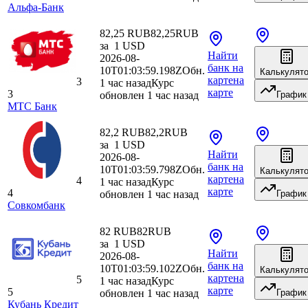
Альфа-Банк
82,25 RUB
82,25
RUB
за
1
USD
Найти
2026-08-
банк
на
10T01:03:59.198Z
Обн.
Калькулят
карте
на
3
1 час назад
Курс
карте
3
обновлен 1 час назад
График
МТС Банк
82,2 RUB
82,2
RUB
за
1
USD
Найти
2026-08-
банк
на
10T01:03:59.798Z
Обн.
Калькулят
карте
на
4
1 час назад
Курс
карте
4
обновлен 1 час назад
График
Совкомбанк
82 RUB
82
RUB
за
1
USD
Найти
2026-08-
банк
на
10T01:03:59.102Z
Обн.
Калькулят
карте
на
5
1 час назад
Курс
карте
5
обновлен 1 час назад
График
Кубань Кредит