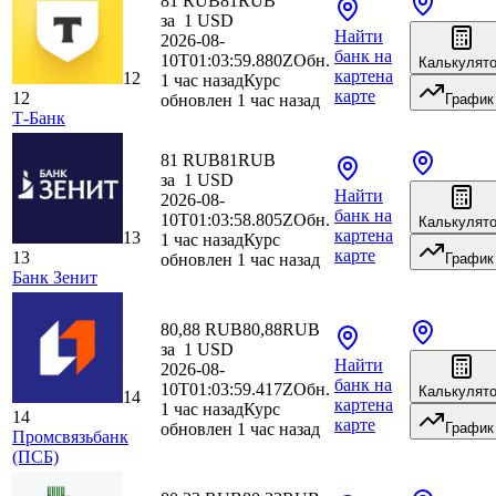
81 RUB
81
RUB
за
1
USD
Найти
2026-08-
банк
на
10T01:03:59.880Z
Обн.
Калькулят
карте
на
12
1 час назад
Курс
карте
12
обновлен 1 час назад
График
Т-Банк
81 RUB
81
RUB
за
1
USD
Найти
2026-08-
банк
на
10T01:03:58.805Z
Обн.
Калькулят
карте
на
13
1 час назад
Курс
карте
13
обновлен 1 час назад
График
Банк Зенит
80,88 RUB
80,88
RUB
за
1
USD
Найти
2026-08-
банк
на
10T01:03:59.417Z
Обн.
Калькулят
14
карте
на
1 час назад
Курс
14
карте
обновлен 1 час назад
График
Промсвязьбанк
(ПСБ)