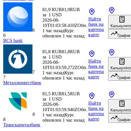
81,9 RUB
81,9
RUB
за
1
USD
Найти
2026-08-
банк
на
10T01:03:58.410Z
Обн.
Калькулят
карте
на
6
1 час назад
Курс
карте
6
обновлен 1 час назад
График
BCS bank
81,8 RUB
81,8
RUB
за
1
USD
Найти
2026-08-
банк
на
10T01:03:59.272Z
Обн.
Калькулят
карте
на
7
1 час назад
Курс
карте
7
обновлен 1 час назад
График
Металлинвестбанк
81,5 RUB
81,5
RUB
за
1
USD
Найти
2026-08-
банк
на
10T01:03:59.946Z
Обн.
Калькулят
карте
на
8
1 час назад
Курс
карте
8
обновлен 1 час назад
График
Транскапиталбанк