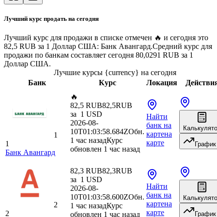
Лучший курс продать на сегодня
Лучший курс для продажи в списке отмечен 🔥 и сегодня это
82,5 RUB за 1 Доллар США: Банк Авангард.
Средний курс для
продажи по банкам составляет сегодня 80,0291 RUB за 1
Доллар США.
Лучшие курсы {currency} на сегодня
Банк
Курс
Локация
Действи
🔥
82,5 RUB
82,5
RUB
за
1
USD
Найти
2026-08-
банк
на
Калькулят
10T01:03:58.684Z
Обн.
карте
на
1
1 час назад
Курс
карте
1
График
обновлен 1 час назад
Банк Авангард
82,3 RUB
82,3
RUB
за
1
USD
Найти
2026-08-
банк
на
10T01:03:58.600Z
Обн.
Калькулят
карте
на
2
1 час назад
Курс
карте
2
обновлен 1 час назад
График