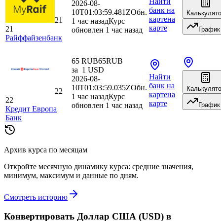
Найти
2026-08-
банк
на
10T01:03:59.481Z
Обн.
Калькулят
карте
на
21
1 час назад
Курс
карте
21
обновлен 1 час назад
График
Райффайзенбанк
65 RUB
65
RUB
за
1
USD
Найти
2026-08-
банк
на
10T01:03:59.035Z
Обн.
Калькулят
22
карте
на
1 час назад
Курс
22
карте
обновлен 1 час назад
График
Кредит Европа
Банк
Архив курса по месяцам
Откройте месячную динамику курса: средние значения,
минимум, максимум и данные по дням.
Смотреть историю
Конвертировать Доллар США (USD) в