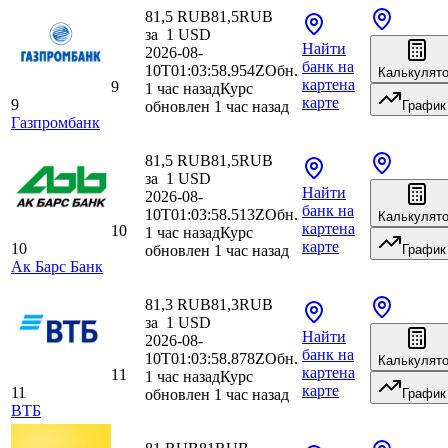
81,5 RUB
81,5
RUB
за
1
USD
Найти
2026-08-
банк
на
10T01:03:58.954Z
Обн.
Калькулят
карте
на
9
1 час назад
Курс
карте
9
обновлен 1 час назад
График
Газпромбанк
81,5 RUB
81,5
RUB
за
1
USD
Найти
2026-08-
банк
на
10T01:03:58.513Z
Обн.
Калькулят
карте
на
10
1 час назад
Курс
карте
10
обновлен 1 час назад
График
Ак Барс Банк
81,3 RUB
81,3
RUB
за
1
USD
Найти
2026-08-
банк
на
10T01:03:58.878Z
Обн.
Калькулят
карте
на
11
1 час назад
Курс
карте
11
обновлен 1 час назад
График
ВТБ