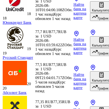
за
1
USD
Найти
2026-08-
банк
на
10T01:04:00.108Z
Обн.
Калькулят
карте
на
18
1 час назад
Курс
карте
18
обновлен 1 час назад
График
Юникредит Банк
77,7 RUB
77,7
RUB
за
1
USD
Найти
2026-08-
банк
на
10T01:03:59.622Z
Обн.
Калькулят
карте
на
19
1 час назад
Курс
карте
19
обновлен 1 час назад
График
Русский Стандарт
77,5 RUB
77,5
RUB
за
1
USD
2026-08-
Найти
09T21:04:01.717Z
Обн.
банк
на
Калькулят
5 часов назад
Курс
карте
на
20
обновлен 5 часов
карте
20
График
назад
Абсолют Банк
77,35 RUB
77,35
RUB
за
1
USD