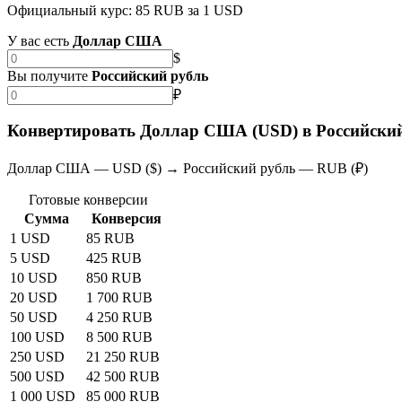
Официальный курс: 85 RUB за 1 USD
У вас есть
Доллар США
$
Вы получите
Российский рубль
₽
Конвертировать Доллар США (USD) в Российский
Доллар США — USD ($) → Российский рубль — RUB (₽)
Готовые конверсии
Сумма
Конверсия
1 USD
85 RUB
5 USD
425 RUB
10 USD
850 RUB
20 USD
1 700 RUB
50 USD
4 250 RUB
100 USD
8 500 RUB
250 USD
21 250 RUB
500 USD
42 500 RUB
1 000 USD
85 000 RUB