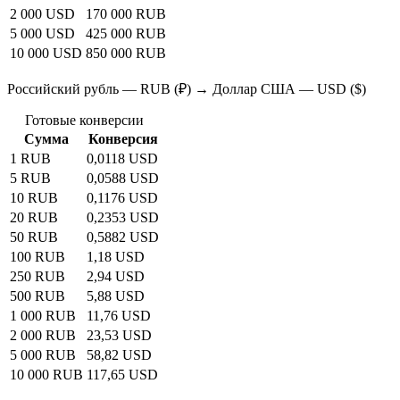
2 000 USD
170 000 RUB
5 000 USD
425 000 RUB
10 000 USD
850 000 RUB
Российский рубль — RUB (₽) → Доллар США — USD ($)
Готовые конверсии
Сумма
Конверсия
1 RUB
0,0118 USD
5 RUB
0,0588 USD
10 RUB
0,1176 USD
20 RUB
0,2353 USD
50 RUB
0,5882 USD
100 RUB
1,18 USD
250 RUB
2,94 USD
500 RUB
5,88 USD
1 000 RUB
11,76 USD
2 000 RUB
23,53 USD
5 000 RUB
58,82 USD
10 000 RUB
117,65 USD