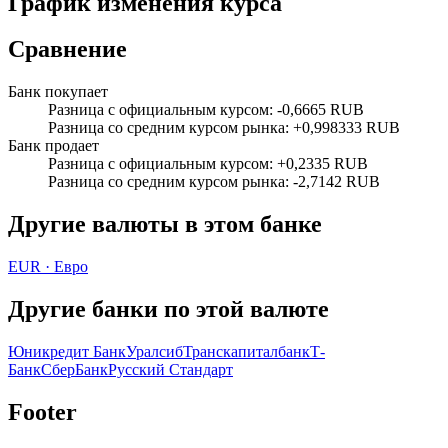
График изменения курса
Сравнение
Банк покупает
Разница с официальным курсом
:
-0,6665 RUB
Разница со средним курсом рынка
:
+0,998333 RUB
Банк продает
Разница с официальным курсом
:
+0,2335 RUB
Разница со средним курсом рынка
:
-2,7142 RUB
Другие валюты в этом банке
EUR
·
Евро
Другие банки по этой валюте
Юникредит Банк
Уралсиб
Транскапиталбанк
Т-
Банк
СберБанк
Русский Стандарт
Footer