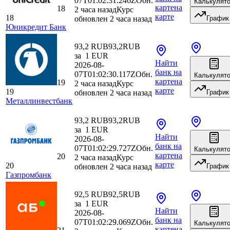
07T01:02:31.246Z
Обн.
Калькулят
карте
на
18
2 часа назад
Курс
карте
18
обновлен 2 часа назад
График
Юникредит Банк
93,2 RUB
93,2
RUB
за
1
EUR
Найти
2026-08-
банк
на
07T01:02:30.117Z
Обн.
Калькулят
карте
на
19
2 часа назад
Курс
карте
19
обновлен 2 часа назад
График
Металлинвестбанк
93,2 RUB
93,2
RUB
за
1
EUR
Найти
2026-08-
банк
на
07T01:02:29.727Z
Обн.
Калькулят
карте
на
20
2 часа назад
Курс
карте
20
обновлен 2 часа назад
График
Газпромбанк
92,5 RUB
92,5
RUB
за
1
EUR
Найти
2026-08-
банк
на
07T01:02:29.069Z
Обн.
Калькулят
карте
на