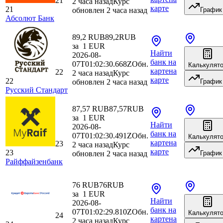
21
2 часа назад
Курс
карте
21
обновлен 2 часа назад
График
Абсолют Банк
89,2 RUB
89,2
RUB
за
1
EUR
Найти
2026-08-
банк
на
07T01:02:30.668Z
Обн.
Калькулят
карте
на
22
2 часа назад
Курс
карте
22
обновлен 2 часа назад
График
Русский Стандарт
87,57 RUB
87,57
RUB
за
1
EUR
Найти
2026-08-
банк
на
07T01:02:30.491Z
Обн.
Калькулят
карте
на
23
2 часа назад
Курс
карте
23
обновлен 2 часа назад
График
Райффайзенбанк
76 RUB
76
RUB
за
1
EUR
Найти
2026-08-
банк
на
07T01:02:29.810Z
Обн.
Калькулят
24
карте
на
2 часа назад
Курс