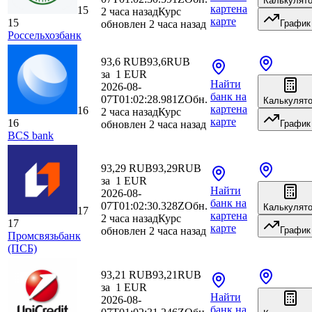
Калькулят
карте
на
15
2 часа назад
Курс
карте
15
обновлен 2 часа назад
График
Россельхозбанк
93,6 RUB
93,6
RUB
за
1
EUR
Найти
2026-08-
банк
на
07T01:02:28.981Z
Обн.
Калькулят
карте
на
16
2 часа назад
Курс
карте
16
обновлен 2 часа назад
График
BCS bank
93,29 RUB
93,29
RUB
за
1
EUR
Найти
2026-08-
банк
на
07T01:02:30.328Z
Обн.
Калькулят
17
карте
на
2 часа назад
Курс
17
карте
обновлен 2 часа назад
График
Промсвязьбанк
(ПСБ)
93,21 RUB
93,21
RUB
за
1
EUR
Найти
2026-08-
банк
на