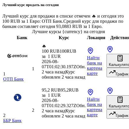
Лучший курс продать на сегодня
Лучший курс для продажи в списке отмечен 🔥 и сегодня это
100 RUB за 1 Евро: ОТП Банк.
Средний курс для продажи по
банкам составляет сегодня 93,0883 RUB за 1 Евро.
Лучшие курсы {currency} на сегодня
Банк
Курс
Локация
Действи
🔥
100 RUB
100
RUB
за
1
EUR
Найти
2026-08-
банк
на
Калькулят
07T01:02:30.197Z
Обн.
карте
на
1
2 часа назад
Курс
карте
1
График
обновлен 2 часа назад
ОТП Банк
95,2 RUB
95,2
RUB
за
1
EUR
Найти
2026-08-
банк
на
07T01:02:29.327Z
Обн.
Калькулят
карте
на
2
2 часа назад
Курс
карте
2
обновлен 2 часа назад
График
ББР Банк