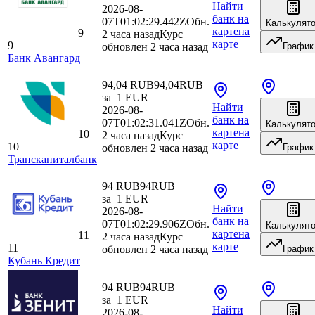
Найти
2026-08-
банк
на
07T01:02:29.442Z
Обн.
Калькулят
карте
на
9
2 часа назад
Курс
карте
9
обновлен 2 часа назад
График
Банк Авангард
94,04 RUB
94,04
RUB
за
1
EUR
Найти
2026-08-
банк
на
07T01:02:31.041Z
Обн.
Калькулят
карте
на
10
2 часа назад
Курс
карте
10
обновлен 2 часа назад
График
Транскапиталбанк
94 RUB
94
RUB
за
1
EUR
Найти
2026-08-
банк
на
07T01:02:29.906Z
Обн.
Калькулят
карте
на
11
2 часа назад
Курс
карте
11
обновлен 2 часа назад
График
Кубань Кредит
94 RUB
94
RUB
за
1
EUR
Найти
2026-08-