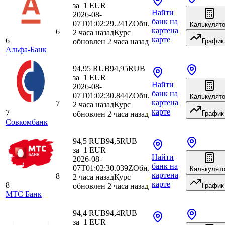
за
1
EUR
Найти
2026-08-
банк
на
07T01:02:29.241Z
Обн.
Калькулят
карте
на
6
2 часа назад
Курс
карте
6
обновлен 2 часа назад
График
Альфа-Банк
94,95 RUB
94,95
RUB
за
1
EUR
Найти
2026-08-
банк
на
07T01:02:30.844Z
Обн.
Калькулят
карте
на
7
2 часа назад
Курс
карте
7
обновлен 2 часа назад
График
Совкомбанк
94,5 RUB
94,5
RUB
за
1
EUR
Найти
2026-08-
банк
на
07T01:02:30.039Z
Обн.
Калькулят
карте
на
8
2 часа назад
Курс
карте
8
обновлен 2 часа назад
График
МТС Банк
94,4 RUB
94,4
RUB
за
1
EUR