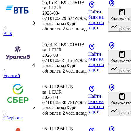
95,15 RUB
95,15
RUB
за
1
EUR
Найти
2026-08-
банк
на
07T01:02:29.624Z
Обн.
Калькулят
карте
на
3
2 часа назад
Курс
карте
3
обновлен 2 часа назад
График
ВТБ
95,01 RUB
95,01
RUB
за
1
EUR
Найти
2026-08-
банк
на
07T01:02:31.156Z
Обн.
Калькулят
карте
на
4
2 часа назад
Курс
карте
4
обновлен 2 часа назад
График
Уралсиб
95 RUB
95
RUB
за
1
EUR
Найти
2026-08-
банк
на
07T01:02:30.761Z
Обн.
Калькулят
карте
на
5
2 часа назад
Курс
карте
5
обновлен 2 часа назад
График
СберБанк
95 RUB
95
RUB