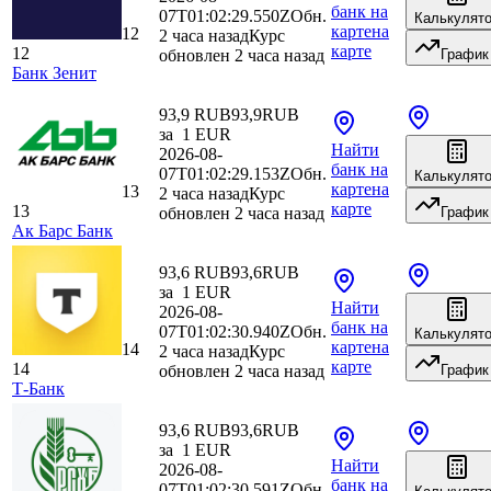
банк
на
07T01:02:29.550Z
Обн.
Калькулят
карте
на
12
2 часа назад
Курс
карте
12
обновлен 2 часа назад
График
Банк Зенит
93,9 RUB
93,9
RUB
за
1
EUR
Найти
2026-08-
банк
на
07T01:02:29.153Z
Обн.
Калькулят
карте
на
13
2 часа назад
Курс
карте
13
обновлен 2 часа назад
График
Ак Барс Банк
93,6 RUB
93,6
RUB
за
1
EUR
Найти
2026-08-
банк
на
07T01:02:30.940Z
Обн.
Калькулят
карте
на
14
2 часа назад
Курс
карте
14
обновлен 2 часа назад
График
Т-Банк
93,6 RUB
93,6
RUB
за
1
EUR
Найти
2026-08-
банк
на
07T01:02:30.591Z
Обн.