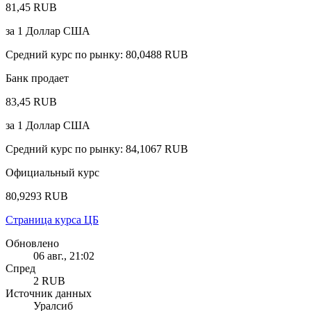
81,45 RUB
за
1
Доллар США
Средний курс по рынку
:
80,0488 RUB
Банк продает
83,45 RUB
за
1
Доллар США
Средний курс по рынку
:
84,1067 RUB
Официальный курс
80,9293 RUB
Страница курса ЦБ
Обновлено
06 авг., 21:02
Спред
2 RUB
Источник данных
Уралсиб