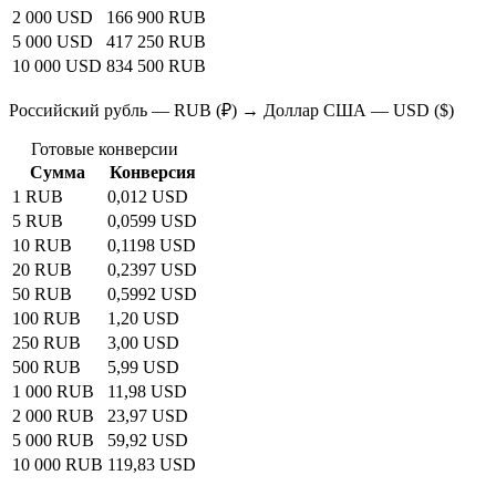
2 000 USD
166 900 RUB
5 000 USD
417 250 RUB
10 000 USD
834 500 RUB
Российский рубль — RUB (₽) → Доллар США — USD ($)
Готовые конверсии
Сумма
Конверсия
1 RUB
0,012 USD
5 RUB
0,0599 USD
10 RUB
0,1198 USD
20 RUB
0,2397 USD
50 RUB
0,5992 USD
100 RUB
1,20 USD
250 RUB
3,00 USD
500 RUB
5,99 USD
1 000 RUB
11,98 USD
2 000 RUB
23,97 USD
5 000 RUB
59,92 USD
10 000 RUB
119,83 USD