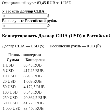
Официальный курс: 83,45 RUB за 1 USD
У вас есть
Доллар США
$
Вы получите
Российский рубль
₽
Конвертировать Доллар США (USD) в Российский
Доллар США — USD ($) → Российский рубль — RUB (₽)
Готовые конверсии
Сумма
Конверсия
1 USD
83,45 RUB
5 USD
417,25 RUB
10 USD
834,5 RUB
20 USD
1 669 RUB
50 USD
4 172,5 RUB
100 USD
8 345 RUB
250 USD
20 862,5 RUB
500 USD
41 725 RUB
1 000 USD
83 450 RUB