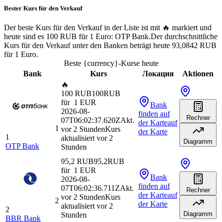
Bester Kurs für den Verkauf
Der beste Kurs für den Verkauf in der Liste ist mit 🔥 markiert und
heute sind es 100 RUB für 1 Euro: OTP Bank.
Der durchschnittliche
Kurs für den Verkauf unter den Banken beträgt heute 93,0842 RUB
für 1 Euro.
Beste {currency}-Kurse heute
Bank
Kurs
Локация
Aktionen
🔥
100 RUB
100
RUB
für
1
EUR
Bank
2026-08-
finden
auf
Rechner
07T06:02:37.620Z
Akt.
der Karte
auf
1
vor 2 Stunden
Kurs
der Karte
1
aktualisiert vor 2
Diagramm
OTP Bank
Stunden
95,2 RUB
95,2
RUB
für
1
EUR
Bank
2026-08-
finden
auf
07T06:02:36.711Z
Akt.
Rechner
der Karte
auf
vor 2 Stunden
Kurs
2
der Karte
aktualisiert vor 2
2
Diagramm
Stunden
BBR Bank