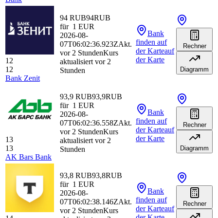
94 RUB
94
RUB
für
1
EUR
Bank
2026-08-
finden
auf
07T06:02:36.923Z
Akt.
Rechner
der Karte
auf
vor 2 Stunden
Kurs
der Karte
12
aktualisiert vor 2
12
Diagramm
Stunden
Bank Zenit
93,9 RUB
93,9
RUB
für
1
EUR
Bank
2026-08-
finden
auf
07T06:02:36.558Z
Akt.
Rechner
der Karte
auf
vor 2 Stunden
Kurs
der Karte
13
aktualisiert vor 2
13
Diagramm
Stunden
AK Bars Bank
93,8 RUB
93,8
RUB
für
1
EUR
Bank
2026-08-
finden
auf
07T06:02:38.146Z
Akt.
Rechner
der Karte
auf
vor 2 Stunden
Kurs
der Karte