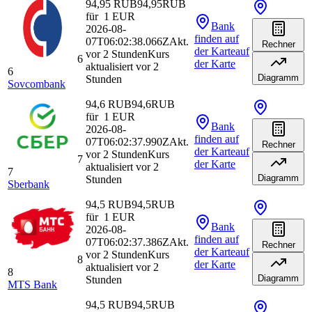
94,95 RUB
94,95
RUB
für
1
EUR
Bank
2026-08-
finden
auf
07T06:02:38.066Z
Akt.
Rechner
der Karte
auf
vor 2 Stunden
Kurs
6
der Karte
aktualisiert vor 2
6
Diagramm
Stunden
Sovcombank
94,6 RUB
94,6
RUB
für
1
EUR
Bank
2026-08-
finden
auf
07T06:02:37.990Z
Akt.
Rechner
der Karte
auf
vor 2 Stunden
Kurs
7
der Karte
aktualisiert vor 2
7
Diagramm
Stunden
Sberbank
94,5 RUB
94,5
RUB
für
1
EUR
Bank
2026-08-
finden
auf
07T06:02:37.386Z
Akt.
Rechner
der Karte
auf
vor 2 Stunden
Kurs
8
der Karte
aktualisiert vor 2
8
Diagramm
Stunden
MTS Bank
94,5 RUB
94,5
RUB