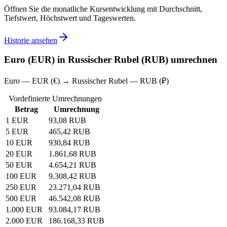
Öffnen Sie die monatliche Kursentwicklung mit Durchschnitt,
Tiefstwert, Höchstwert und Tageswerten.
Historie ansehen
Euro (EUR) in Russischer Rubel (RUB) umrechnen
Euro — EUR (€) → Russischer Rubel — RUB (₽)
Vordefinierte Umrechnungen
Betrag
Umrechnung
1 EUR
93,08 RUB
5 EUR
465,42 RUB
10 EUR
930,84 RUB
20 EUR
1.861,68 RUB
50 EUR
4.654,21 RUB
100 EUR
9.308,42 RUB
250 EUR
23.271,04 RUB
500 EUR
46.542,08 RUB
1.000 EUR
93.084,17 RUB
2.000 EUR
186.168,33 RUB