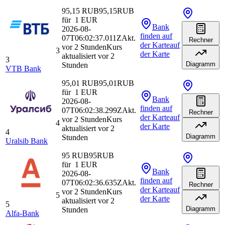
95,15 RUB
95,15
RUB
für
1
EUR
Bank
2026-08-
finden
auf
07T06:02:37.011Z
Akt.
Rechner
der Karte
auf
vor 2 Stunden
Kurs
3
der Karte
aktualisiert vor 2
3
Diagramm
Stunden
VTB Bank
95,01 RUB
95,01
RUB
für
1
EUR
Bank
2026-08-
finden
auf
07T06:02:38.299Z
Akt.
Rechner
der Karte
auf
vor 2 Stunden
Kurs
4
der Karte
aktualisiert vor 2
4
Diagramm
Stunden
Uralsib Bank
95 RUB
95
RUB
für
1
EUR
Bank
2026-08-
finden
auf
07T06:02:36.635Z
Akt.
Rechner
der Karte
auf
vor 2 Stunden
Kurs
5
der Karte
aktualisiert vor 2
5
Diagramm
Stunden
Alfa-Bank