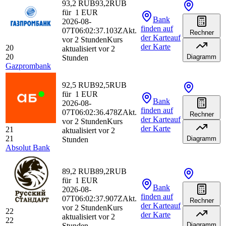
93,2 RUB
93,2
RUB
für
1
EUR
Bank
2026-08-
finden
auf
07T06:02:37.103Z
Akt.
Rechner
der Karte
auf
vor 2 Stunden
Kurs
der Karte
20
aktualisiert vor 2
20
Diagramm
Stunden
Gazprombank
92,5 RUB
92,5
RUB
für
1
EUR
Bank
2026-08-
finden
auf
07T06:02:36.478Z
Akt.
Rechner
der Karte
auf
vor 2 Stunden
Kurs
der Karte
21
aktualisiert vor 2
21
Diagramm
Stunden
Absolut Bank
89,2 RUB
89,2
RUB
für
1
EUR
Bank
2026-08-
finden
auf
07T06:02:37.907Z
Akt.
Rechner
der Karte
auf
vor 2 Stunden
Kurs
22
der Karte
aktualisiert vor 2
22
Diagramm
Stunden