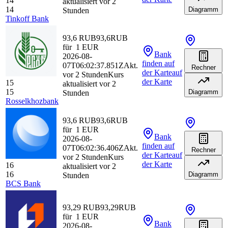
14
aktualisiert vor 2
14
Diagramm
Stunden
Tinkoff Bank
93,6 RUB
93,6
RUB
für
1
EUR
Bank
2026-08-
finden
auf
07T06:02:37.851Z
Akt.
Rechner
der Karte
auf
vor 2 Stunden
Kurs
der Karte
15
aktualisiert vor 2
15
Diagramm
Stunden
Rosselkhozbank
93,6 RUB
93,6
RUB
für
1
EUR
Bank
2026-08-
finden
auf
07T06:02:36.406Z
Akt.
Rechner
der Karte
auf
vor 2 Stunden
Kurs
der Karte
16
aktualisiert vor 2
16
Diagramm
Stunden
BCS Bank
93,29 RUB
93,29
RUB
für
1
EUR
Bank
2026-08-