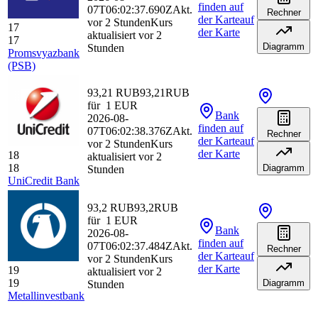
finden
auf
07T06:02:37.690Z
Akt.
Rechner
der Karte
auf
vor 2 Stunden
Kurs
17
der Karte
aktualisiert vor 2
17
Diagramm
Stunden
Promsvyazbank
(PSB)
93,21 RUB
93,21
RUB
für
1
EUR
Bank
2026-08-
finden
auf
07T06:02:38.376Z
Akt.
Rechner
der Karte
auf
vor 2 Stunden
Kurs
der Karte
18
aktualisiert vor 2
18
Diagramm
Stunden
UniCredit Bank
93,2 RUB
93,2
RUB
für
1
EUR
Bank
2026-08-
finden
auf
07T06:02:37.484Z
Akt.
Rechner
der Karte
auf
vor 2 Stunden
Kurs
der Karte
19
aktualisiert vor 2
19
Diagramm
Stunden
Metallinvestbank