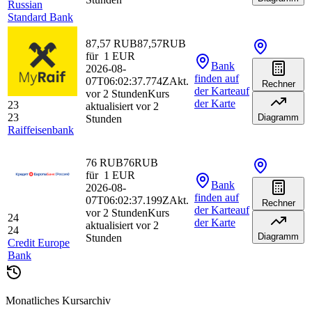
Russian
Standard Bank
87,57 RUB
87,57
RUB
für
1
EUR
Bank
2026-08-
finden
auf
07T06:02:37.774Z
Akt.
Rechner
der Karte
auf
vor 2 Stunden
Kurs
der Karte
23
aktualisiert vor 2
23
Diagramm
Stunden
Raiffeisenbank
76 RUB
76
RUB
für
1
EUR
Bank
2026-08-
finden
auf
07T06:02:37.199Z
Akt.
Rechner
der Karte
auf
vor 2 Stunden
Kurs
24
der Karte
aktualisiert vor 2
24
Diagramm
Stunden
Credit Europe
Bank
Monatliches Kursarchiv