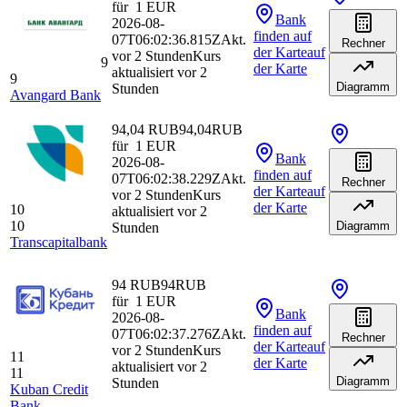
für
1
EUR
Bank
2026-08-
finden
auf
07T06:02:36.815Z
Akt.
Rechner
der Karte
auf
vor 2 Stunden
Kurs
9
der Karte
aktualisiert vor 2
9
Diagramm
Stunden
Avangard Bank
94,04 RUB
94,04
RUB
für
1
EUR
Bank
2026-08-
finden
auf
07T06:02:38.229Z
Akt.
Rechner
der Karte
auf
vor 2 Stunden
Kurs
der Karte
10
aktualisiert vor 2
10
Diagramm
Stunden
Transcapitalbank
94 RUB
94
RUB
für
1
EUR
Bank
2026-08-
finden
auf
07T06:02:37.276Z
Akt.
Rechner
der Karte
auf
vor 2 Stunden
Kurs
11
der Karte
aktualisiert vor 2
11
Diagramm
Stunden
Kuban Credit
Bank