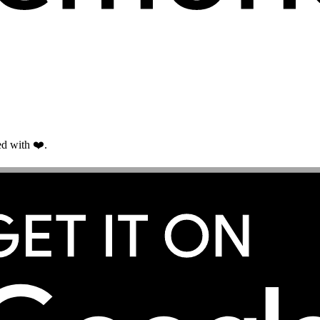
d with ❤️.