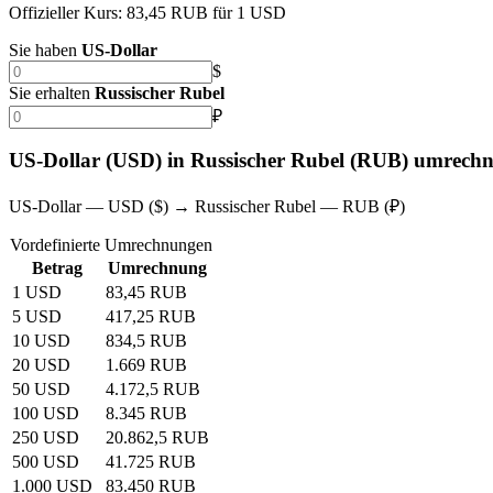
Offizieller Kurs: 83,45 RUB für 1 USD
Sie haben
US-Dollar
$
Sie erhalten
Russischer Rubel
₽
US-Dollar (USD) in Russischer Rubel (RUB) umrech
US-Dollar — USD ($) → Russischer Rubel — RUB (₽)
Vordefinierte Umrechnungen
Betrag
Umrechnung
1 USD
83,45 RUB
5 USD
417,25 RUB
10 USD
834,5 RUB
20 USD
1.669 RUB
50 USD
4.172,5 RUB
100 USD
8.345 RUB
250 USD
20.862,5 RUB
500 USD
41.725 RUB
1.000 USD
83.450 RUB