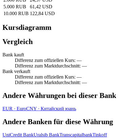
5.000 RUB
61,42 USD
10.000 RUB
122,84 USD
Kursdiagramm
Vergleich
Bank kauft
Differenz zum offiziellen Kurs
:
—
Differenz zum Marktdurchschnitt
:
—
Bank verkauft
Differenz zum offiziellen Kurs
:
—
Differenz zum Marktdurchschnitt
:
—
Andere Währungen bei dieser Bank
EUR
·
Euro
CNY
·
Китайский юань
Andere Banken für diese Währung
UniCredit Bank
Uralsib Bank
Transcapitalbank
Tinkoff