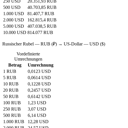
250 USD
20.351,93 RUB
500 USD
40.703,85 RUB
1.000 USD
81.407,7 RUB
2.000 USD
162.815,4 RUB
5.000 USD
407.038,5 RUB
10.000 USD
814.077 RUB
Russischer Rubel — RUB (₽) → US-Dollar — USD ($)
Vordefinierte
Umrechnungen
Betrag
Umrechnung
1 RUB
0,0123 USD
5 RUB
0,0614 USD
10 RUB
0,1228 USD
20 RUB
0,2457 USD
50 RUB
0,6142 USD
100 RUB
1,23 USD
250 RUB
3,07 USD
500 RUB
6,14 USD
1.000 RUB
12,28 USD
2.000 RUB
24,57 USD