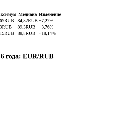
ксимум
Медиана
Изменение
,65
RUB
84,82
RUB
+7,27%
3
RUB
89,3
RUB
+3,76%
,15
RUB
88,8
RUB
+18,14%
26 года: EUR/RUB