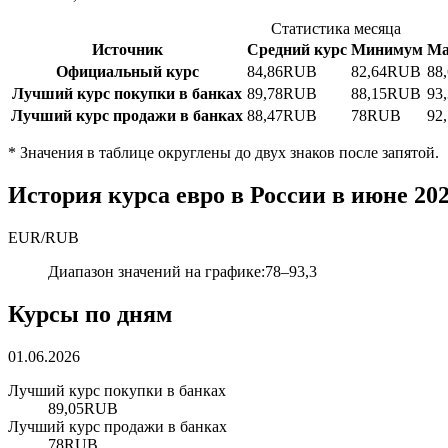
Статистика месяца
Источник
Средний курс
Минимум
Ма
Официальный курс
84,86
RUB
82,64
RUB
88
Лучший курс покупки в банках
89,78
RUB
88,15
RUB
93,
Лучший курс продажи в банках
88,47
RUB
78
RUB
92
*
Значения в таблице округлены до двух знаков после запятой.
История курса евро в России в июне 20
EUR
/
RUB
Диапазон значений на графике
:
78
–
93,3
Курсы по дням
01.06.2026
Лучший курс покупки в банках
89,05
RUB
Лучший курс продажи в банках
78
RUB