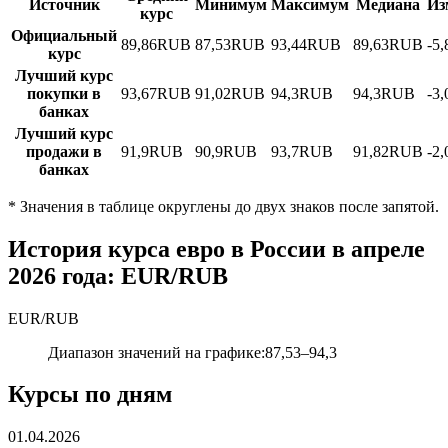
Источник
Минимум
Максимум
Медиана
Из
курс
Официальный
89,86
RUB
87,53
RUB
93,44
RUB
89,63
RUB
-5
курс
Лучший курс
покупки в
93,67
RUB
91,02
RUB
94,3
RUB
94,3
RUB
-3
банках
Лучший курс
продажи в
91,9
RUB
90,9
RUB
93,7
RUB
91,82
RUB
-2
банках
*
Значения в таблице округлены до двух знаков после запятой.
История курса евро в России в апреле
2026 года: EUR/RUB
EUR
/
RUB
Диапазон значений на графике
:
87,53
–
94,3
Курсы по дням
01.04.2026