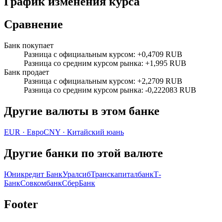
График изменения курса
Сравнение
Банк покупает
Разница с официальным курсом
:
+0,4709 RUB
Разница со средним курсом рынка
:
+1,995 RUB
Банк продает
Разница с официальным курсом
:
+2,2709 RUB
Разница со средним курсом рынка
:
-0,222083 RUB
Другие валюты в этом банке
EUR
·
Евро
CNY
·
Китайский юань
Другие банки по этой валюте
Юникредит Банк
Уралсиб
Транскапиталбанк
Т-
Банк
Совкомбанк
СберБанк
Footer