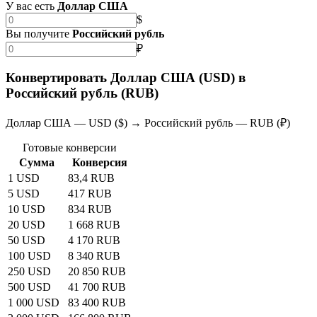
У вас есть
Доллар США
$
Вы получите
Российский рубль
₽
Конвертировать Доллар США (USD) в
Российский рубль (RUB)
Доллар США — USD ($) → Российский рубль — RUB (₽)
Готовые конверсии
Сумма
Конверсия
1 USD
83,4 RUB
5 USD
417 RUB
10 USD
834 RUB
20 USD
1 668 RUB
50 USD
4 170 RUB
100 USD
8 340 RUB
250 USD
20 850 RUB
500 USD
41 700 RUB
1 000 USD
83 400 RUB