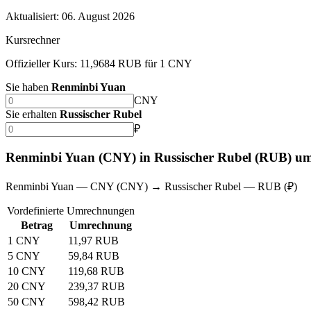
Aktualisiert
:
06. August 2026
Kursrechner
Offizieller Kurs: 11,9684 RUB für 1 CNY
Sie haben
Renminbi Yuan
CNY
Sie erhalten
Russischer Rubel
₽
Renminbi Yuan (CNY) in Russischer Rubel (RUB) u
Renminbi Yuan — CNY (CNY) → Russischer Rubel — RUB (₽)
Vordefinierte Umrechnungen
Betrag
Umrechnung
1 CNY
11,97 RUB
5 CNY
59,84 RUB
10 CNY
119,68 RUB
20 CNY
239,37 RUB
50 CNY
598,42 RUB