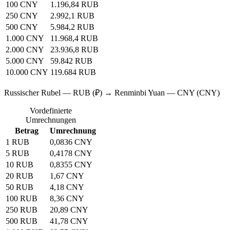
100 CNY
1.196,84 RUB
250 CNY
2.992,1 RUB
500 CNY
5.984,2 RUB
1.000 CNY
11.968,4 RUB
2.000 CNY
23.936,8 RUB
5.000 CNY
59.842 RUB
10.000 CNY
119.684 RUB
Russischer Rubel — RUB (₽) → Renminbi Yuan — CNY (CNY)
Vordefinierte
Umrechnungen
Betrag
Umrechnung
1 RUB
0,0836 CNY
5 RUB
0,4178 CNY
10 RUB
0,8355 CNY
20 RUB
1,67 CNY
50 RUB
4,18 CNY
100 RUB
8,36 CNY
250 RUB
20,89 CNY
500 RUB
41,78 CNY