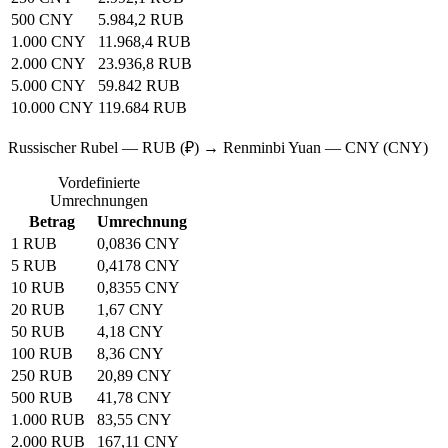
500 CNY
5.984,2 RUB
1.000 CNY
11.968,4 RUB
2.000 CNY
23.936,8 RUB
5.000 CNY
59.842 RUB
10.000 CNY
119.684 RUB
Russischer Rubel — RUB (₽) → Renminbi Yuan — CNY (CNY)
Vordefinierte
Umrechnungen
Betrag
Umrechnung
1 RUB
0,0836 CNY
5 RUB
0,4178 CNY
10 RUB
0,8355 CNY
20 RUB
1,67 CNY
50 RUB
4,18 CNY
100 RUB
8,36 CNY
250 RUB
20,89 CNY
500 RUB
41,78 CNY
1.000 RUB
83,55 CNY
2.000 RUB
167,11 CNY