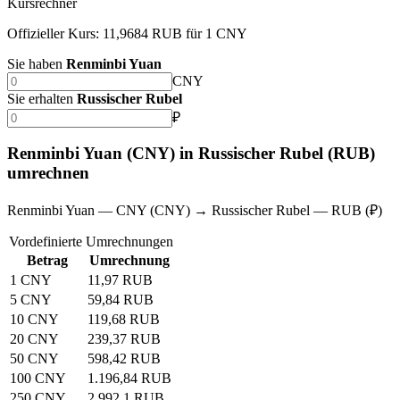
Kursrechner
Offizieller Kurs: 11,9684 RUB für 1 CNY
Sie haben
Renminbi Yuan
CNY
Sie erhalten
Russischer Rubel
₽
Renminbi Yuan (CNY) in Russischer Rubel (RUB)
umrechnen
Renminbi Yuan — CNY (CNY) → Russischer Rubel — RUB (₽)
Vordefinierte Umrechnungen
Betrag
Umrechnung
1 CNY
11,97 RUB
5 CNY
59,84 RUB
10 CNY
119,68 RUB
20 CNY
239,37 RUB
50 CNY
598,42 RUB
100 CNY
1.196,84 RUB
250 CNY
2.992,1 RUB