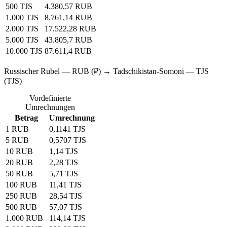
500 TJS
4.380,57 RUB
1.000 TJS
8.761,14 RUB
2.000 TJS
17.522,28 RUB
5.000 TJS
43.805,7 RUB
10.000 TJS
87.611,4 RUB
Russischer Rubel — RUB (₽) → Tadschikistan-Somoni — TJS
(TJS)
Vordefinierte
Umrechnungen
Betrag
Umrechnung
1 RUB
0,1141 TJS
5 RUB
0,5707 TJS
10 RUB
1,14 TJS
20 RUB
2,28 TJS
50 RUB
5,71 TJS
100 RUB
11,41 TJS
250 RUB
28,54 TJS
500 RUB
57,07 TJS
1.000 RUB
114,14 TJS