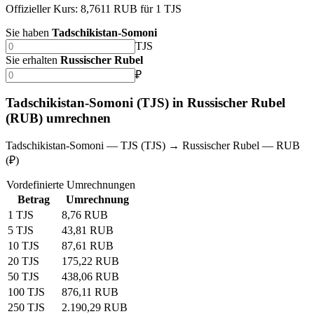
Offizieller Kurs: 8,7611 RUB für 1 TJS
Sie haben
Tadschikistan-Somoni
TJS
Sie erhalten
Russischer Rubel
₽
Tadschikistan-Somoni (TJS) in Russischer Rubel
(RUB) umrechnen
Tadschikistan-Somoni — TJS (TJS) → Russischer Rubel — RUB
(₽)
Vordefinierte Umrechnungen
Betrag
Umrechnung
1 TJS
8,76 RUB
5 TJS
43,81 RUB
10 TJS
87,61 RUB
20 TJS
175,22 RUB
50 TJS
438,06 RUB
100 TJS
876,11 RUB
250 TJS
2.190,29 RUB