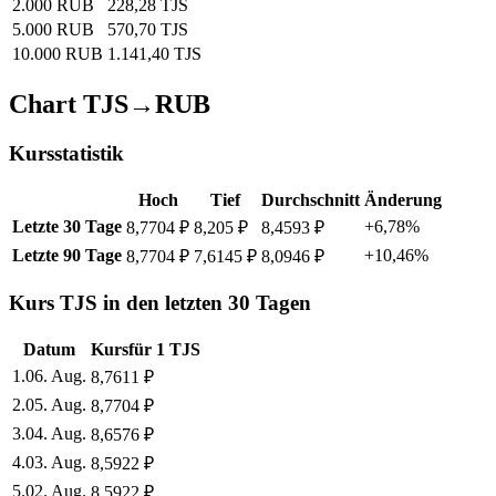
2.000 RUB
228,28 TJS
5.000 RUB
570,70 TJS
10.000 RUB
1.141,40 TJS
Chart TJS→RUB
Kursstatistik
Hoch
Tief
Durchschnitt
Änderung
Letzte 30 Tage
+6,78%
8,7704 ₽
8,205 ₽
8,4593 ₽
Letzte 90 Tage
+10,46%
8,7704 ₽
7,6145 ₽
8,0946 ₽
Kurs TJS in den letzten 30 Tagen
Datum
Kurs
für
1
TJS
1
.
06. Aug.
8,7611
₽
2
.
05. Aug.
8,7704
₽
3
.
04. Aug.
8,6576
₽
4
.
03. Aug.
8,5922
₽
5
.
02. Aug.
8,5922
₽