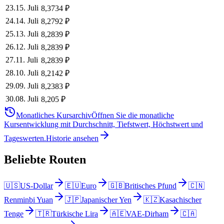
23
.
15. Juli
8,3734
₽
24
.
14. Juli
8,2792
₽
25
.
13. Juli
8,2839
₽
26
.
12. Juli
8,2839
₽
27
.
11. Juli
8,2839
₽
28
.
10. Juli
8,2142
₽
29
.
09. Juli
8,2383
₽
30
.
08. Juli
8,205
₽
Monatliches Kursarchiv
Öffnen Sie die monatliche
Kursentwicklung mit Durchschnitt, Tiefstwert, Höchstwert und
Tageswerten.
Historie ansehen
Beliebte Routen
🇺🇸
US-Dollar
🇪🇺
Euro
🇬🇧
Britisches Pfund
🇨🇳
Renminbi Yuan
🇯🇵
Japanischer Yen
🇰🇿
Kasachischer
Tenge
🇹🇷
Türkische Lira
🇦🇪
VAE-Dirham
🇨🇦