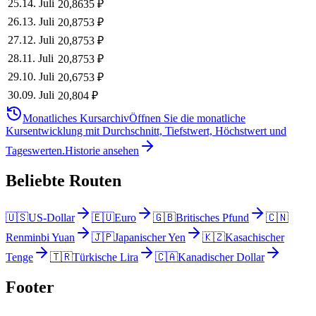
25
.
14. Juli
20,8635
₽
26
.
13. Juli
20,8753
₽
27
.
12. Juli
20,8753
₽
28
.
11. Juli
20,8753
₽
29
.
10. Juli
20,6753
₽
30
.
09. Juli
20,804
₽
Monatliches Kursarchiv
Öffnen Sie die monatliche
Kursentwicklung mit Durchschnitt, Tiefstwert, Höchstwert und
Tageswerten.
Historie ansehen
Beliebte Routen
🇺🇸
US-Dollar
🇪🇺
Euro
🇬🇧
Britisches Pfund
🇨🇳
Renminbi Yuan
🇯🇵
Japanischer Yen
🇰🇿
Kasachischer
Tenge
🇹🇷
Türkische Lira
🇨🇦
Kanadischer Dollar
Footer