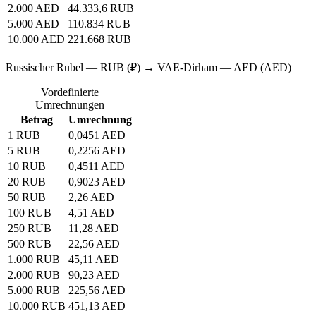
2.000 AED
44.333,6 RUB
5.000 AED
110.834 RUB
10.000 AED
221.668 RUB
Russischer Rubel — RUB (₽) → VAE-Dirham — AED (AED)
Vordefinierte
Umrechnungen
Betrag
Umrechnung
1 RUB
0,0451 AED
5 RUB
0,2256 AED
10 RUB
0,4511 AED
20 RUB
0,9023 AED
50 RUB
2,26 AED
100 RUB
4,51 AED
250 RUB
11,28 AED
500 RUB
22,56 AED
1.000 RUB
45,11 AED
2.000 RUB
90,23 AED
5.000 RUB
225,56 AED
10.000 RUB
451,13 AED