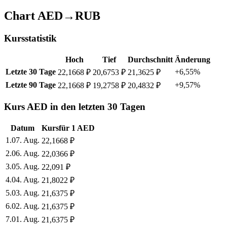
Chart AED→RUB
Kursstatistik
Hoch
Tief
Durchschnitt
Änderung
Letzte 30 Tage
+6,55%
22,1668 ₽
20,6753 ₽
21,3625 ₽
Letzte 90 Tage
+9,57%
22,1668 ₽
19,2758 ₽
20,4832 ₽
Kurs AED in den letzten 30 Tagen
Datum
Kurs
für
1
AED
1
.
07. Aug.
22,1668
₽
2
.
06. Aug.
22,0366
₽
3
.
05. Aug.
22,091
₽
4
.
04. Aug.
21,8022
₽
5
.
03. Aug.
21,6375
₽
6
.
02. Aug.
21,6375
₽
7
.
01. Aug.
21,6375
₽