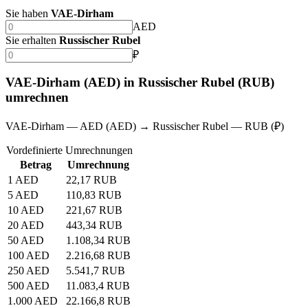
Sie haben
VAE-Dirham
AED
Sie erhalten
Russischer Rubel
₽
VAE-Dirham (AED) in Russischer Rubel (RUB)
umrechnen
VAE-Dirham — AED (AED) → Russischer Rubel — RUB (₽)
Vordefinierte Umrechnungen
Betrag
Umrechnung
1 AED
22,17 RUB
5 AED
110,83 RUB
10 AED
221,67 RUB
20 AED
443,34 RUB
50 AED
1.108,34 RUB
100 AED
2.216,68 RUB
250 AED
5.541,7 RUB
500 AED
11.083,4 RUB
1.000 AED
22.166,8 RUB