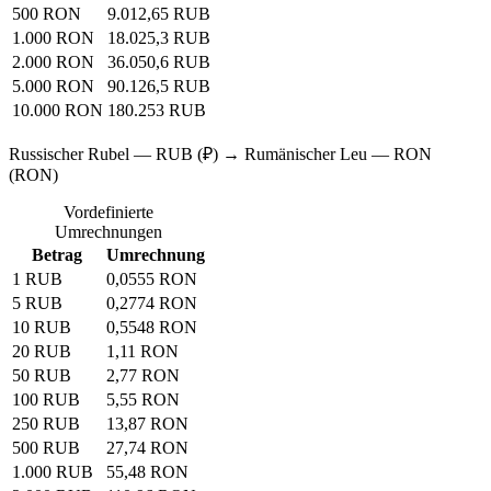
500 RON
9.012,65 RUB
1.000 RON
18.025,3 RUB
2.000 RON
36.050,6 RUB
5.000 RON
90.126,5 RUB
10.000 RON
180.253 RUB
Russischer Rubel — RUB (₽) → Rumänischer Leu — RON
(RON)
Vordefinierte
Umrechnungen
Betrag
Umrechnung
1 RUB
0,0555 RON
5 RUB
0,2774 RON
10 RUB
0,5548 RON
20 RUB
1,11 RON
50 RUB
2,77 RON
100 RUB
5,55 RON
250 RUB
13,87 RON
500 RUB
27,74 RON
1.000 RUB
55,48 RON