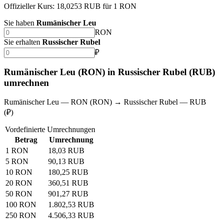
Offizieller Kurs: 18,0253 RUB für 1 RON
Sie haben
Rumänischer Leu
RON
Sie erhalten
Russischer Rubel
₽
Rumänischer Leu (RON) in Russischer Rubel (RUB)
umrechnen
Rumänischer Leu — RON (RON) → Russischer Rubel — RUB
(₽)
Vordefinierte Umrechnungen
Betrag
Umrechnung
1 RON
18,03 RUB
5 RON
90,13 RUB
10 RON
180,25 RUB
20 RON
360,51 RUB
50 RON
901,27 RUB
100 RON
1.802,53 RUB
250 RON
4.506,33 RUB