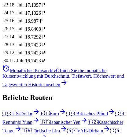
23
.
18. Juli
17,1057
₽
24
.
17. Juli
17,1326
₽
25
.
16. Juli
16,987
₽
26
.
15. Juli
16,8408
₽
27
.
14. Juli
16,7292
₽
28
.
13. Juli
16,7423
₽
29
.
12. Juli
16,7423
₽
30
.
11. Juli
16,7423
₽
Monatliches Kursarchiv
Öffnen Sie die monatliche
Kursentwicklung mit Durchschnitt, Tiefstwert, Höchstwert und
Tageswerten.
Historie ansehen
Beliebte Routen
🇺🇸
US-Dollar
🇪🇺
Euro
🇬🇧
Britisches Pfund
🇨🇳
Renminbi Yuan
🇯🇵
Japanischer Yen
🇰🇿
Kasachischer
Tenge
🇹🇷
Türkische Lira
🇦🇪
VAE-Dirham
🇨🇦