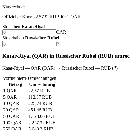
Kursrechner
Offizieller Kurs: 22,5732 RUB für 1 QAR
Sie haben
Katar-Riyal
QAR
Sie erhalten
Russischer Rubel
₽
Katar-Riyal (QAR) in Russischer Rubel (RUB) umre
Katar-Riyal — QAR (QAR) → Russischer Rubel — RUB (₽)
Vordefinierte Umrechnungen
Betrag
Umrechnung
1 QAR
22,57 RUB
5 QAR
112,87 RUB
10 QAR
225,73 RUB
20 QAR
451,46 RUB
50 QAR
1.128,66 RUB
100 QAR
2.257,32 RUB
250 QAR
5.643,3 RUB