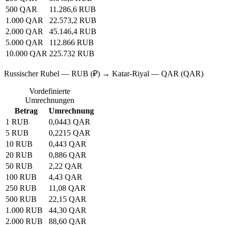
500 QAR
11.286,6 RUB
1.000 QAR
22.573,2 RUB
2.000 QAR
45.146,4 RUB
5.000 QAR
112.866 RUB
10.000 QAR
225.732 RUB
Russischer Rubel — RUB (₽) → Katar-Riyal — QAR (QAR)
Vordefinierte
Umrechnungen
Betrag
Umrechnung
1 RUB
0,0443 QAR
5 RUB
0,2215 QAR
10 RUB
0,443 QAR
20 RUB
0,886 QAR
50 RUB
2,22 QAR
100 RUB
4,43 QAR
250 RUB
11,08 QAR
500 RUB
22,15 QAR
1.000 RUB
44,30 QAR
2.000 RUB
88,60 QAR