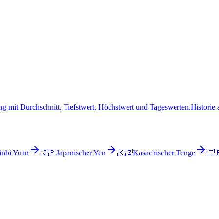
g mit Durchschnitt, Tiefstwert, Höchstwert und Tageswerten.
Historie
nbi Yuan
🇯🇵
Japanischer Yen
🇰🇿
Kasachischer Tenge
🇹