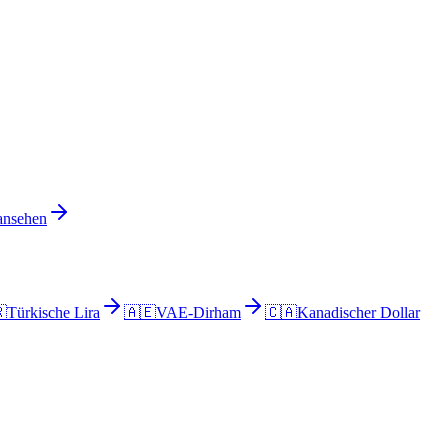
 ansehen

Türkische Lira
🇦🇪
VAE-Dirham
🇨🇦
Kanadischer Dollar