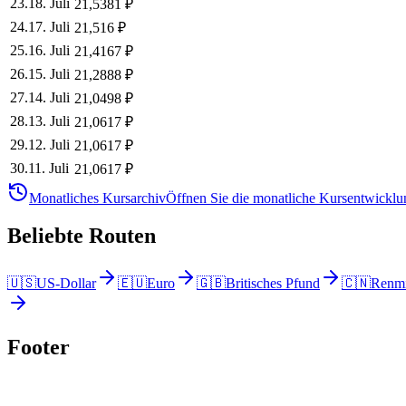
23
.
18. Juli
21,5381
₽
24
.
17. Juli
21,516
₽
25
.
16. Juli
21,4167
₽
26
.
15. Juli
21,2888
₽
27
.
14. Juli
21,0498
₽
28
.
13. Juli
21,0617
₽
29
.
12. Juli
21,0617
₽
30
.
11. Juli
21,0617
₽
Monatliches Kursarchiv
Öffnen Sie die monatliche Kursentwicklun
Beliebte Routen
🇺🇸
US-Dollar
🇪🇺
Euro
🇬🇧
Britisches Pfund
🇨🇳
Renmi
Footer