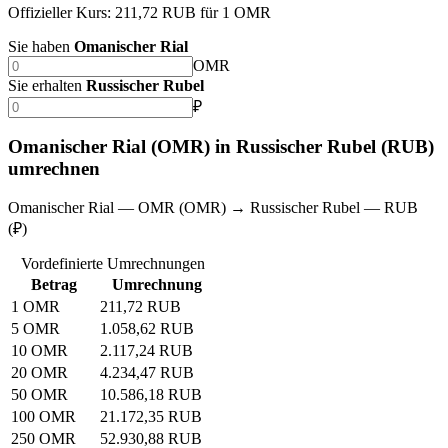
Offizieller Kurs: 211,72 RUB für 1 OMR
Sie haben
Omanischer Rial
OMR
Sie erhalten
Russischer Rubel
₽
Omanischer Rial (OMR) in Russischer Rubel (RUB)
umrechnen
Omanischer Rial — OMR (OMR) → Russischer Rubel — RUB
(₽)
Vordefinierte Umrechnungen
Betrag
Umrechnung
1 OMR
211,72 RUB
5 OMR
1.058,62 RUB
10 OMR
2.117,24 RUB
20 OMR
4.234,47 RUB
50 OMR
10.586,18 RUB
100 OMR
21.172,35 RUB
250 OMR
52.930,88 RUB