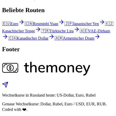
Beliebte Routen
🇪🇺
Euro
🇨🇳
Renminbi Yuan
🇯🇵
Japanischer Yen
🇰🇿
Kasachischer Tenge
🇹🇷
Türkische Lira
🇦🇪
VAE-Dirham
🇨🇦
Kanadischer Dollar
🇦🇲
Armenischer Dram
Footer
Wechselkurse in Russland heute: US-Dollar, Euro, Rubel
Genaue Wechselkurse: Dollar, Rubel, Euro / USD, EUR, RUB.
Coded with ❤️.