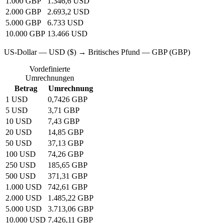
1.000 GBP
1.346,6 USD
2.000 GBP
2.693,2 USD
5.000 GBP
6.733 USD
10.000 GBP
13.466 USD
US-Dollar — USD ($) → Britisches Pfund — GBP (GBP)
Vordefinierte
Umrechnungen
Betrag
Umrechnung
1 USD
0,7426 GBP
5 USD
3,71 GBP
10 USD
7,43 GBP
20 USD
14,85 GBP
50 USD
37,13 GBP
100 USD
74,26 GBP
250 USD
185,65 GBP
500 USD
371,31 GBP
1.000 USD
742,61 GBP
2.000 USD
1.485,22 GBP
5.000 USD
3.713,06 GBP
10.000 USD
7.426,11 GBP