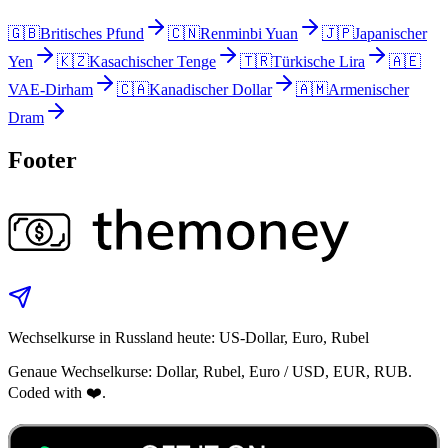
🇬🇧
Britisches Pfund
🇨🇳
Renminbi Yuan
🇯🇵
Japanischer
Yen
🇰🇿
Kasachischer Tenge
🇹🇷
Türkische Lira
🇦🇪
VAE-Dirham
🇨🇦
Kanadischer Dollar
🇦🇲
Armenischer
Dram
Footer
Wechselkurse in Russland heute: US-Dollar, Euro, Rubel
Genaue Wechselkurse: Dollar, Rubel, Euro / USD, EUR, RUB.
Coded with ❤️.