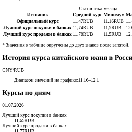
Статистика месяца
Источник
Средний курс
Минимум
Ма
Официальный курс
11,47
RUB
11,16
RUB
11,
Лучший курс покупки в банках
11,74
RUB
11,5
RUB
12
Лучший курс продажи в банках
11,78
RUB
11,5
RUB
12,
*
Значения в таблице округлены до двух знаков после запятой.
История курса китайского юаня в Росс
CNY
/
RUB
Диапазон значений на графике
:
11,16
–
12,1
Курсы по дням
01.07.2026
Лучший курс покупки в банках
11,65
RUB
Лучший курс продажи в банках
11,77
RUB