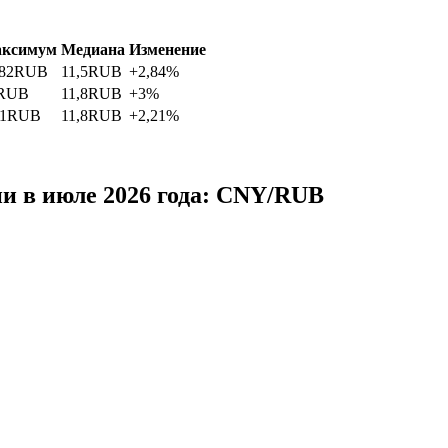
ксимум
Медиана
Изменение
82
RUB
11,5
RUB
+2,84%
RUB
11,8
RUB
+3%
1
RUB
11,8
RUB
+2,21%
ии в июле 2026 года: CNY/RUB