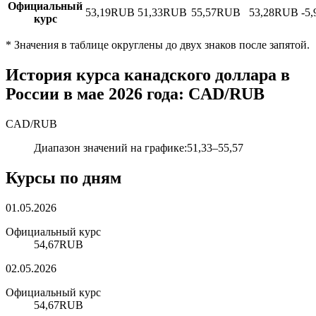
Официальный
53,19
RUB
51,33
RUB
55,57
RUB
53,28
RUB
-5
курс
*
Значения в таблице округлены до двух знаков после запятой.
История курса канадского доллара в
России в мае 2026 года: CAD/RUB
CAD
/
RUB
Диапазон значений на графике
:
51,33
–
55,57
Курсы по дням
01.05.2026
Официальный курс
54,67
RUB
02.05.2026
Официальный курс
54,67
RUB