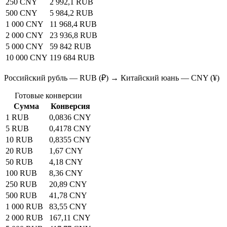
250 CNY
2 992,1 RUB
500 CNY
5 984,2 RUB
1 000 CNY
11 968,4 RUB
2 000 CNY
23 936,8 RUB
5 000 CNY
59 842 RUB
10 000 CNY
119 684 RUB
Российский рубль — RUB (₽) → Китайский юань — CNY (¥)
Готовые конверсии
Сумма
Конверсия
1 RUB
0,0836 CNY
5 RUB
0,4178 CNY
10 RUB
0,8355 CNY
20 RUB
1,67 CNY
50 RUB
4,18 CNY
100 RUB
8,36 CNY
250 RUB
20,89 CNY
500 RUB
41,78 CNY
1 000 RUB
83,55 CNY
2 000 RUB
167,11 CNY