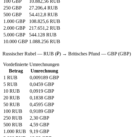
100 GBP
10.882,56 RUB
250 GBP
27.206,4 RUB
500 GBP
54.412,8 RUB
1.000 GBP
108.825,6 RUB
2.000 GBP
217.651,2 RUB
5.000 GBP
544.128 RUB
10.000 GBP
1.088.256 RUB
Russischer Rubel — RUB (₽) → Britisches Pfund — GBP (GBP)
Vordefinierte Umrechnungen
Betrag
Umrechnung
1 RUB
0,009189 GBP
5 RUB
0,0459 GBP
10 RUB
0,0919 GBP
20 RUB
0,1838 GBP
50 RUB
0,4595 GBP
100 RUB
0,9189 GBP
250 RUB
2,30 GBP
500 RUB
4,59 GBP
1.000 RUB
9,19 GBP