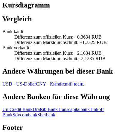
Kursdiagramm
Vergleich
Bank kauft
Differenz zum offiziellen Kurs
:
+0,3634 RUB
Differenz zum Marktdurchschnitt
:
+1,7325 RUB
Bank verkauft
Differenz zum offiziellen Kurs
:
+2,1634 RUB
Differenz zum Marktdurchschnitt
:
-2,1235 RUB
Andere Währungen bei dieser Bank
USD
·
US-Dollar
CNY
·
Китайский юань
Andere Banken für diese Währung
UniCredit Bank
Uralsib Bank
Transcapitalbank
Tinkoff
Bank
Sovcombank
Sberbank
Footer