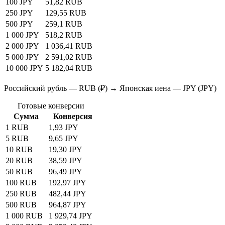
100 JPY
51,82 RUB
250 JPY
129,55 RUB
500 JPY
259,1 RUB
1 000 JPY
518,2 RUB
2 000 JPY
1 036,41 RUB
5 000 JPY
2 591,02 RUB
10 000 JPY
5 182,04 RUB
Российский рубль — RUB (₽) → Японская иена — JPY (JPY)
Готовые конверсии
Сумма
Конверсия
1 RUB
1,93 JPY
5 RUB
9,65 JPY
10 RUB
19,30 JPY
20 RUB
38,59 JPY
50 RUB
96,49 JPY
100 RUB
192,97 JPY
250 RUB
482,44 JPY
500 RUB
964,87 JPY
1 000 RUB
1 929,74 JPY